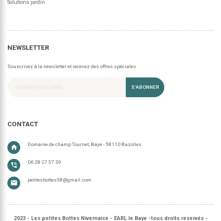
Solutions jardin
NEWSLETTER
Souscrivez à la newsletter et recevez des offres spéciales.
S’ABONNER
CONTACT
Domaine de champ Tournet, Baye - 58110 Bazolles
home
06 28 27 57 39
phone_in_talk
petitesbottes58@gmail.com
email
2023 - Les petites Bottes Nivernaise - EARL le Baye -tous droits reservés -