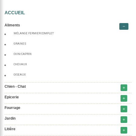
ACCUEIL
Aliments
remove
MÉLANGE FERMIER COMPLET
GRAINES
OVIN/CAPRIN
CHEVAUX
OISEAUX
Chien - Chat
add
Epicerie
add
Fourrage
add
Jardin
add
Litière
add