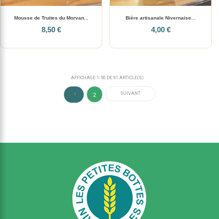
Mousse de Truites du Morvan...
Bière artisanale Nivernaise...
8,50 €
4,00 €
AFFICHAGE 1-50 DE 91 ARTICLE(S)
SUIVANT
2
1