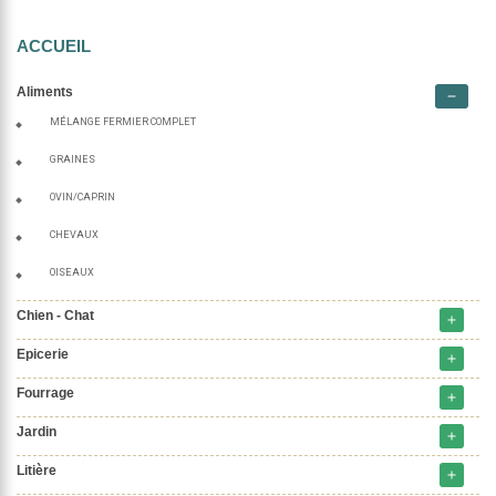
ACCUEIL
Aliments
remove
MÉLANGE FERMIER COMPLET
GRAINES
OVIN/CAPRIN
CHEVAUX
OISEAUX
Chien - Chat
add
Epicerie
add
Fourrage
add
Jardin
add
Litière
add