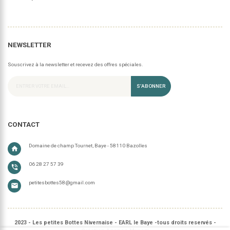
NEWSLETTER
Souscrivez à la newsletter et recevez des offres spéciales.
S’ABONNER
CONTACT
Domaine de champ Tournet, Baye - 58110 Bazolles
home
06 28 27 57 39
phone_in_talk
petitesbottes58@gmail.com
email
2023 - Les petites Bottes Nivernaise - EARL le Baye -tous droits reservés -