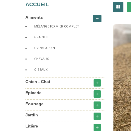
ACCUEIL
Aliments
remove
MÉLANGE FERMIER COMPLET
GRAINES
OVIN/CAPRIN
CHEVAUX
OISEAUX
Chien - Chat
add
Epicerie
add
Fourrage
add
Jardin
add
Litière
add