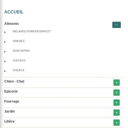
ACCUEIL
Aliments
remove
MÉLANGE FERMIER COMPLET
GRAINES
OVIN/CAPRIN
CHEVAUX
OISEAUX
Chien - Chat
add
Epicerie
add
Fourrage
add
Jardin
add
Litière
add