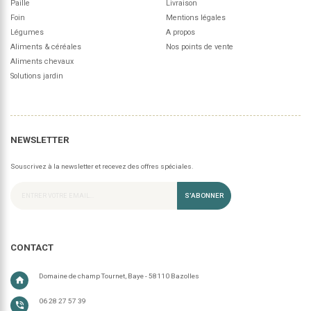
Paille
Livraison
Foin
Mentions légales
Légumes
A propos
Aliments & céréales
Nos points de vente
Aliments chevaux
Solutions jardin
NEWSLETTER
Souscrivez à la newsletter et recevez des offres spéciales.
S’ABONNER
CONTACT
Domaine de champ Tournet, Baye - 58110 Bazolles
home
06 28 27 57 39
phone_in_talk