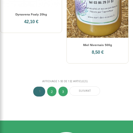
Dynavena Foaly 20kg
42,10 €
Miel Nivernais 500g
8,50 €
AFFICHAGE 1-50 DE 132 ARTICLE(S)
SUIVANT
2
3
1