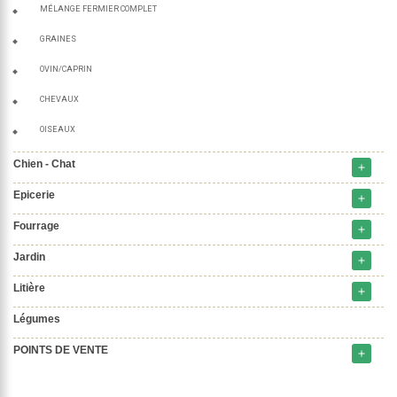
MÉLANGE FERMIER COMPLET
GRAINES
OVIN/CAPRIN
CHEVAUX
OISEAUX
Chien - Chat
add
Epicerie
add
Fourrage
add
Jardin
add
Litière
add
Légumes
POINTS DE VENTE
add