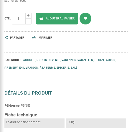
Sachet de 500g
AJOUTER AU PANIER
QTÉ :
PARTAGER
IMPRIMER
:
CATÉGORIES
ACCUEIL
POINTS DE VENTE
VARENNES-VAUZELLES
DECIZE
AUTUN
PREMERY
EN LIVRAISON
À LA FERME
EPICERIE
SALÉ
DÉTAILS DU PRODUIT
Référence
PBN53
Fiche technique
Poids/Conditionnement
500g